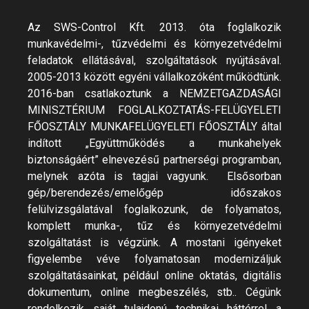
Az SWS-Control Kft. 2013. óta foglalkozik
munkavédelmi-, tűzvédelmi és környezetvédelmi
feladatok ellátásával, szolgáltatások nyújtásával.
2005-2013 között egyéni vállalkozóként működtünk.
2016-ban csatlakoztunk a NEMZETGAZDASÁGI
MINISZTÉRIUM FOGLALKOZTATÁS-FELÜGYELETI
FŐOSZTÁLY MUNKAFELÜGYELETI FŐOSZTÁLY által
indított „Együttműködés a munkahelyek
biztonságáért” elnevezésű partnerségi programban,
melynek azóta is tagjai vagyunk. Elsősorban
gép/berendezés/emelőgép időszakos
felülvizsgálatával foglalkozunk, de folyamatos,
komplett munka-, tűz és környezetvédelmi
szolgáltatást is végzünk. A mostani igényeket
figyelembe véve folyamatosan modernizáljuk
szolgáltatásainkat, például online oktatás, digitális
dokumentum, online megbeszélés, stb.. Cégünk
rendelkezik saját tulajdonú technikai háttérrel a