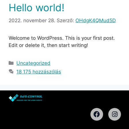
Hello world!
2022. november 28.
Szerző:
OHdgK4QMud5D
Welcome to WordPress. This is your first post.
Edit or delete it, then start writing!
Uncategorized
18 175 hozzászólás