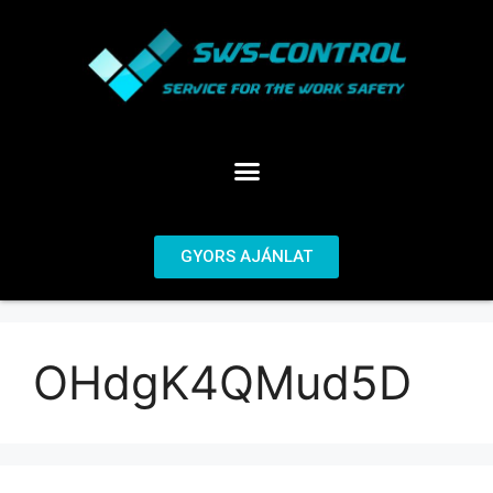
GYORS AJÁNLAT
OHdgK4QMud5D